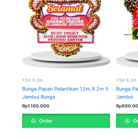
1.5m X 2m
1.5m X 2m
Bunga Papan Pelantikan 1,5m X 2m 5
Bunga Pa
Jambul Bunga
Jambul
Rp
1.100.000
Rp
900.0
Order
Or