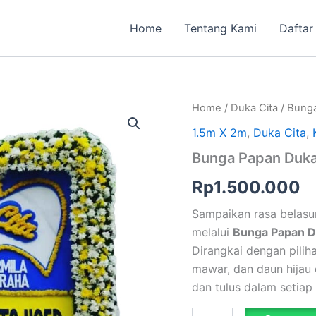
Home
Tentang Kami
Daftar
Bunga
Home
/
Duka Cita
/ Bunga
Papan
1.5m X 2m
,
Duka Cita
,
Duka
Cita
Bunga Papan Duka 
1,5m
X
Rp
1.500.000
2m
Keliling
Sampaikan rasa belas
Bunga
melalui
Bunga Papan Du
quantity
Dirangkai dengan pilih
mawar, dan daun hijau 
dan tulus dalam setiap 