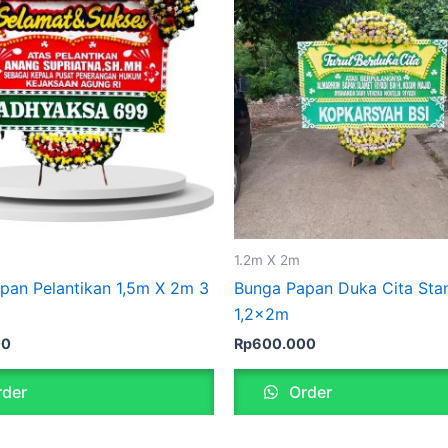
1.2m X 2m
pan Pelantikan 1,5m X 2m 3
Bunga Papan Duka Cita Sta
1,2x2m
00
Rp
600.000
der
Order