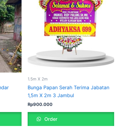
1.5m X 2m
ndar
Bunga Papan Serah Terima Jabatan
1,5m X 2m 3 Jambul
Rp
900.000
Order