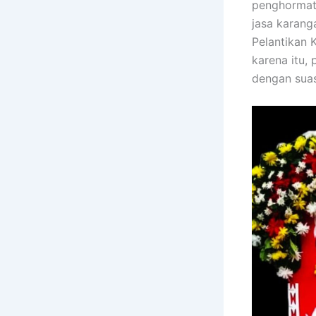
penghormata
jasa karang
Pelantikan 
karena itu,
dengan suas