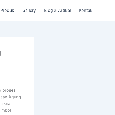
 Produk
Gallery
Blog & Artikel
Kontak
g
p prosesi
ksaan Agung
 makna
simbol