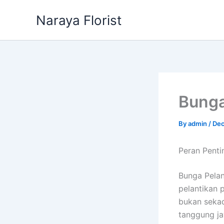
Skip
Naraya Florist
to
content
Bunga
By
admin
/
Dec
Peran Penti
Bunga Pelan
pelantikan 
bukan sekad
tanggung ja