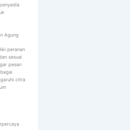
 penyedia
uk
an Agung
liki peranan
dan sesuai
agar pesan
ebagai
aruhi citra
lum
erpercaya