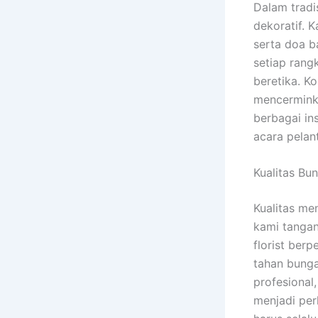
Dalam tradi
dekoratif. 
serta doa b
setiap ran
beretika. Ko
mencermink
berbagai in
acara pelan
Kualitas Bu
Kualitas me
kami tangan
florist ber
tahan bunga
profesional
menjadi per