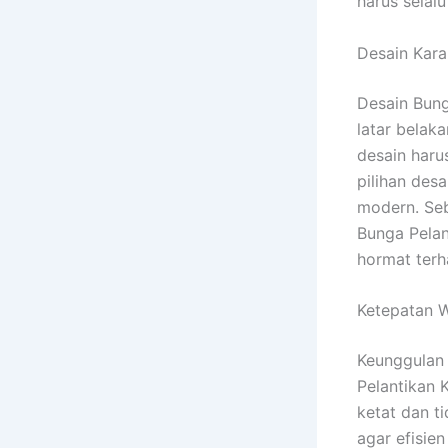
harus selalu
Desain Kara
Desain Bung
latar belak
desain haru
pilihan des
modern. Seb
Bunga Pelan
hormat terh
Ketepatan W
Keunggulan 
Pelantikan 
ketat dan t
agar efisie