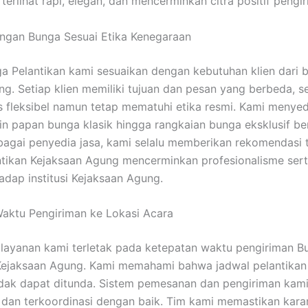
 terlihat rapi, elegan, dan mencerminkan citra positif pengir
ngan Bunga Sesuai Etika Kenegaraan
a Pelantikan kami sesuaikan dengan kebutuhan klien dari 
ang. Setiap klien memiliki tujuan dan pesan yang berbeda, 
s fleksibel namun tetap mematuhi etika resmi. Kami menye
ain papan bunga klasik hingga rangkaian bunga eksklusif b
agai penyedia jasa, kami selalu memberikan rekomendasi t
tikan Kejaksaan Agung mencerminkan profesionalisme sert
adap institusi Kejaksaan Agung.
aktu Pengiriman ke Lokasi Acara
layanan kami terletak pada ketepatan waktu pengiriman B
Kejaksaan Agung. Kami memahami bahwa jadwal pelantikan 
idak dapat ditunda. Sistem pemesanan dan pengiriman kam
n dan terkoordinasi dengan baik. Tim kami memastikan kar