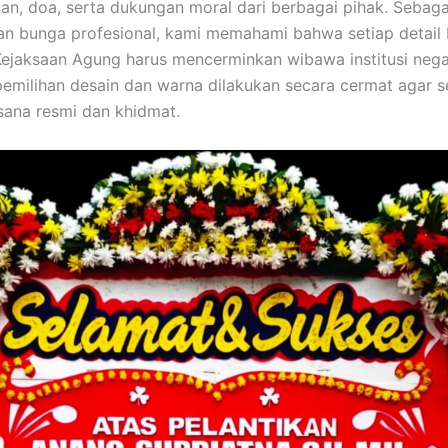
n, doa, serta dukungan moral dari berbagai pihak. Sebaga
an bunga profesional, kami memahami bahwa setiap detail
Kejaksaan Agung harus mencerminkan wibawa institusi nega
 pemilihan desain dan warna dilakukan secara cermat agar s
ana resmi dan khidmat.