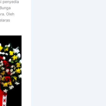
i penyedia
 Bunga
ra. Oleh
elaras