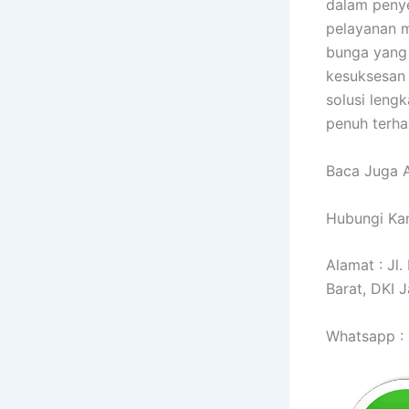
dalam penye
pelayanan m
bunga yang
kesuksesan 
solusi leng
penuh terha
Baca Juga Ar
Hubungi Kam
Alamat : Jl
Barat, DKI 
Whatsapp :