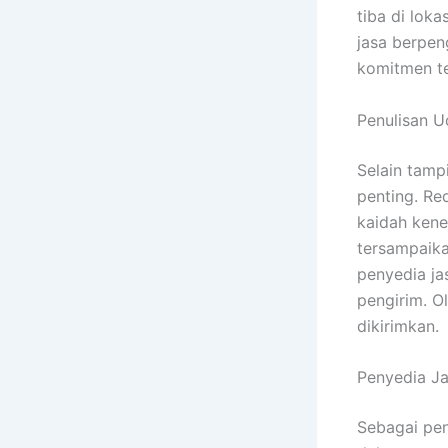
tiba di lok
jasa berpen
komitmen te
Penulisan U
Selain tamp
penting. Re
kaidah kene
tersampaik
penyedia ja
pengirim. Ol
dikirimkan.
Penyedia Ja
Sebagai pen