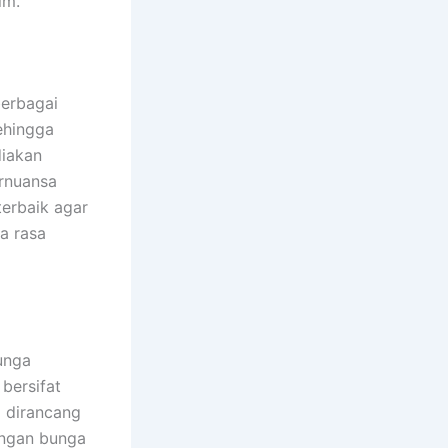
im.
berbagai
sehingga
diakan
ernuansa
erbaik agar
a rasa
unga
bersifat
i dirancang
angan bunga