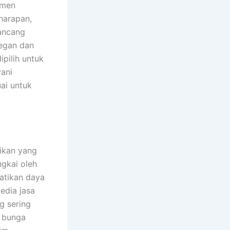
emen
harapan,
rancang
egan dan
ipilih untuk
ani
ai untuk
tikan yang
gkai oleh
atikan daya
edia jasa
g sering
n bunga